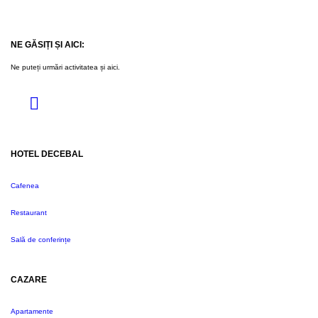
NE GĂSIȚI ȘI AICI:
Ne puteți urmări activitatea și aici.
HOTEL DECEBAL
Cafenea
Restaurant
Sală de conferințe
CAZARE
Apartamente