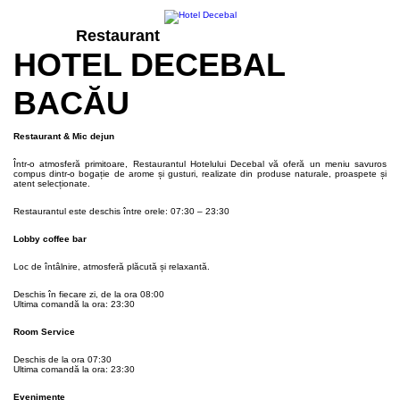
Restaurant
HOTEL DECEBAL
BACĂU
Restaurant & Mic dejun
Într-o atmosferă primitoare, Restaurantul Hotelului Decebal vă oferă un meniu savuros
compus dintr-o bogație de arome și gusturi, realizate din produse naturale, proaspete și
atent selecționate.
Restaurantul este deschis între orele: 07:30 – 23:30
Lobby coffee bar
Loc de întâlnire, atmosferă plăcută și relaxantă.
Deschis în fiecare zi, de la ora 08:00
Ultima comandă la ora: 23:30
Room Service
Deschis de la ora 07:30
Ultima comandă la ora: 23:30
Evenimente