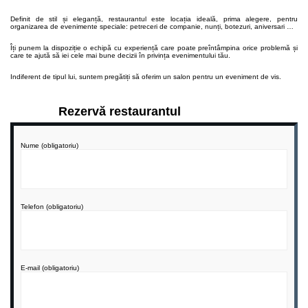
Definit de stil și eleganță, restaurantul este locația ideală, prima alegere, pentru
organizarea de evenimente speciale: petreceri de companie, nunți, botezuri, aniversari …
Îți punem la dispoziție o echipă cu experiență care poate preîntâmpina orice problemă și
care te ajută să iei cele mai bune decizii în privința evenimentului tău.
Indiferent de tipul lui, suntem pregătiți să oferim un salon pentru un eveniment de vis.
Rezervă restaurantul
Nume (obligatoriu)
Telefon (obligatoriu)
E-mail (obligatoriu)