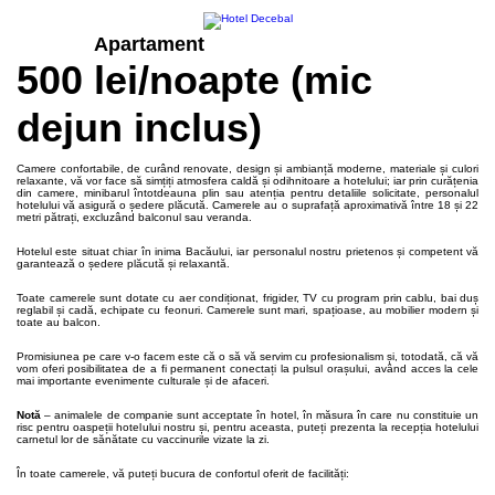
Apartament
500 lei/noapte (mic
dejun inclus)
Camere confortabile, de curând renovate, design și ambianță moderne, materiale și culori
relaxante, vă vor face să simțiți atmosfera caldă și odihnitoare a hotelului; iar prin curățenia
din camere, minibarul întotdeauna plin sau atenția pentru detaliile solicitate, personalul
hotelului vă asigură o ședere plăcută. Camerele au o suprafață aproximativă între 18 și 22
metri pătrați, excluzând balconul sau veranda.
Hotelul este situat chiar în inima Bacăului, iar personalul nostru prietenos și competent vă
garantează o ședere plăcută și relaxantă.
Toate camerele sunt dotate cu aer condiționat, frigider, TV cu program prin cablu, bai duș
reglabil și cadă, echipate cu feonuri. Camerele sunt mari, spațioase, au mobilier modern și
toate au balcon.
Promisiunea pe care v-o facem este că o să vă servim cu profesionalism și, totodată, că vă
vom oferi posibilitatea de a fi permanent conectați la pulsul orașului, având acces la cele
mai importante evenimente culturale și de afaceri.
Notă
– animalele de companie sunt acceptate în hotel, în măsura în care nu constituie un
risc pentru oaspeții hotelului nostru și, pentru aceasta, puteți prezenta la recepția hotelului
carnetul lor de sănătate cu vaccinurile vizate la zi.
În toate camerele, vă puteți bucura de confortul oferit de facilități: